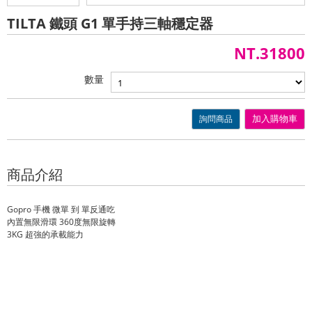
TILTA 鐵頭 G1 單手持三軸穩定器
NT.31800
數量
詢問商品
加入購物車
商品介紹
Gopro 手機 微單 到 單反通吃
內置無限滑環 360度無限旋轉
3KG 超強的承載能力
Sachtler 1018C, Sachtler 1019C, Pelican 1557, Pelican 1607,Pelican
1637,Gitzo GK1545T-82TQD,GT1545T網路特惠價,Gitzo
gt1545t,1460TOOL,DataVideo PTC-200 4K 雲台攝影機,網路特惠價Rycote
Super-Blimp, , Datavideo KMU-100 4K 影像截取處理器, ,Pelican 1460TOOL
Case,KAISER 5360,Elinchrom D-LITE RX 4,映齊OXTRUMP DV98-3 DV-98,攝錄