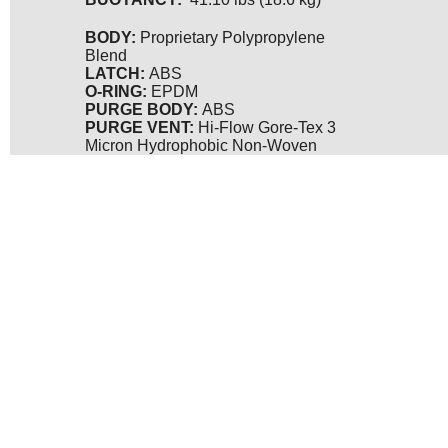
BODY:
Proprietary Polypropylene
Blend
LATCH:
ABS
O-RING:
EPDM
PURGE BODY:
ABS
PURGE VENT:
Hi-Flow Gore-Tex 3
Micron Hydrophobic Non-Woven
Sachtler 1018C, Sachtler 1019C, Pelican 1557, Pelican 1607,Pelican 1637,Gitzo GK1545T-82TQD,GT1545T網路特惠
價,Gitzo gt1545t,1460TOOL,DataVideo PTC-200 4K 雲台攝影機,網路特惠價Rycote Super-Blimp, , Datavideo KMU-
100 4K 影像截取處理器, ,Pelican 1460TOOL Case,KAISER 5360,Elinchrom D-LITE RX 4,映齊OXTRUMP DV98-3 DV-98,
攝錄影油壓三腳架套網路特惠價組,SEKONIC C-7000,SEKONIC C-7000 工業用 專業型 測光光譜儀網路特惠價,Datavideo
DAC-70 網路特賣,Datavideo SE-650 HD 4通道導播機網路特賣,Datavideo TP-300 平板電腦式讀稿機,DataVideo ITC-
100,Sachtler1001網路特賣,Sachtler1002網路特賣,Rode VideoMic Pro Plus shotgun VideoMic Pro+麥克風,Manfrotto
MVMXPRO500 油壓錄影單腳架,SENNHEISER AVX,Zoom F8 收音器, Gitzo代理銷售, Pelican代理銷售, KAISER代理銷售,
Elinchrom代理銷售, 映齊代理銷售, SEKONIC代理銷售, Datavideo代理銷售, Rode代理銷售, Manfrotto代理銷售,
SENNHEISER代理銷售, Libec代理銷售, Sachler代理銷售, DEDO light代理銷售, Zeiss CP.3 鏡頭代理銷售, SAMYANG代理銷
售, cartoni代理銷售, Bon mointer代理銷售, KINO FLO代理銷售, Rycote代理銷售, ZOOM代理銷售, Small HD代理銷售,
Autmos代理銷售, Teris代理銷售,映齊攝影高台,Manfrotto MVH502AH 502HD 油壓雲台,Sennheiser AVX-ME2
SET,PELICAN 1560 塘鵝含泡棉及拉稈車提箱,
環球攝錄影器材有限公司--Universal Photo Video Equipment Ltd.專業代理
銷售 Rycote, Pelican ,Manfrotto NITROTECH, Impossible Project, KATA , Gitzo, Pelican Storm Case, Sachtler ,
Crumpler, Elinchrom,bon 螢幕, bon 螢幕專賣, bon 總代理螢幕專賣,bon 螢幕, bon 螢幕專賣, bon 總代理螢幕專賣,bon