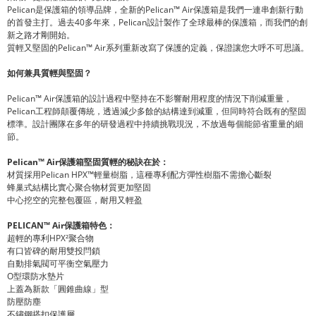
Pelican
Pelican™ Air
是保護箱的領導品牌，全新的
保護箱是我們一連串創新行動
40
Pelican
的首發主打。過去
多年來，
設計製作了全球最棒的保護箱，而我們的創
新之路才剛開始。
Pelican™ Air
質輕又堅固的
系列重新改寫了保護的定義，保證讓您大呼不可思議。
如何兼具質輕與堅固？
Pelican™ Air
保護箱的設計過程中堅持在不影響耐用程度的情況下削減重量，
Pelican
工程師顛覆傳統，透過減少多餘的結構達到減重，但同時符合既有的堅固
標準。設計團隊在多年的研發過程中持續挑戰現況，不放過每個能節省重量的細
節。
Pelican™ Air
保護箱堅固質輕的秘訣在於：
Pelican HPX™
材質採用
輕量樹脂，這種專利配方彈性樹脂不需擔心斷裂
蜂巢式結構比實心聚合物材質更加堅固
中心挖空的完整包覆區，耐用又輕盈
PELICAN™ Air
保護箱特色：
HPX²
超輕的專利
聚合物
有口皆碑的耐用雙投閂鎖
自動排氣閥可平衡空氣壓力
O
型環防水墊片
上蓋為新款「圓錐曲線」型
防壓防塵
不鏽鋼搭扣保護層