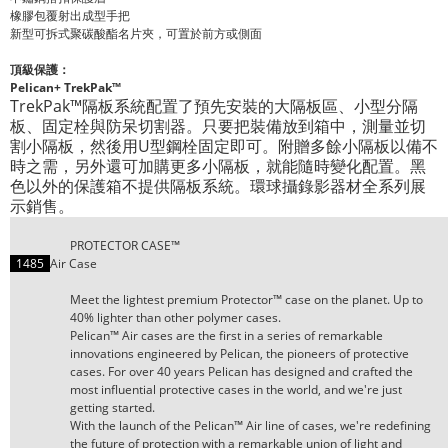
橡膠包覆射出成型手把
新型可拆式聚碳酸酯名片夾，可置於前方或側面
頂級保護：
Pelican+ TrekPak™
TrekPak™
隔板系統配置了預先安裝的大隔板區、小型分隔
板、固定栓與防呆切割器。只要把裝備放到箱中，測量並切
U
割小隔板，然後用
型鋼栓固定即可。附贈多餘小隔板以備不
時之需，另外還可加購更多小隔板，就能隨時變化配置。黑
色以外的保護箱不提供隔板系統。環球攝錄影器材全系列展
示銷售。
PROTECTOR CASE™
1485
Air Case
Meet the lightest premium Protector™ case on the planet. Up to
40% lighter than other polymer cases.
Pelican™ Air cases are the first in a series of remarkable
innovations engineered by Pelican, the pioneers of protective
cases. For over 40 years Pelican has designed and crafted the
most influential protective cases in the world, and we're just
getting started.
With the launch of the Pelican™ Air line of cases, we're redefining
the future of protection with a remarkable union of light and