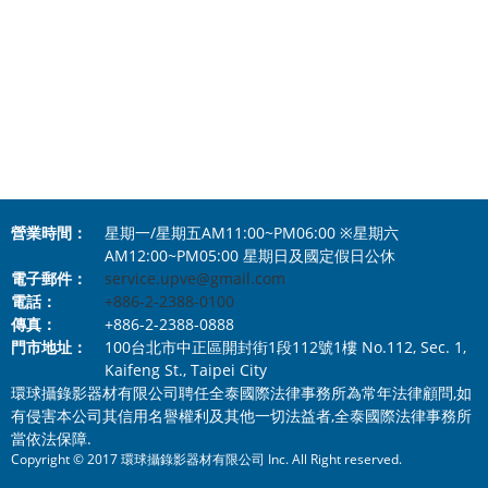
Libec HFMP Kit,
螢幕, bon 螢幕專賣, bon 總代理螢幕專賣.Pelican Storm Case iM2275,
Dedolight DLHM4-300 - 燈頭,
SONY
MANFROTTO MVMXPRO500,PELICAN 1440 塘鵝 PELICAN 氣密箱,
UWP-D11 專業無線麥克風組,
Libec TH-650DV / TH-
,
650
Manfrotto CRC-15 防雨罩,
Pelican 1535 Air Case,
PELICAN 1560M,
Pelican 1535TP,Pelican 1535WD Air Case,Elinchrom
Nitrotech N8雲台,Manfrotto N8,Sennheiser EW
愛玲瓏 D-LITE RX 4/4 SOFTBOX TO GO,
135-P G3 ENG攝影/新聞記者手握無線麥克風,Manfrotto N12,TERADEK,
營業時間：
星期一/星期五AM11:00~PM06:00 ※星期六
AM12:00~PM05:00 星期日及國定假日公休
電子郵件：
service.upve@gmail.com
電話：
+886-2-2388-0100
傳真：
+886-2-2388-0888
門市地址：
100台北市中正區開封街1段112號1樓 No.112, Sec. 1,
Kaifeng St., Taipei City
環球攝錄影器材有限公司聘任全泰國際法律事務所為常年法律顧問,如
有侵害本公司其信用名譽權利及其他一切法益者,全泰國際法律事務所
當依法保障.
Copyright © 2017 環球攝錄影器材有限公司 Inc. All Right reserved.