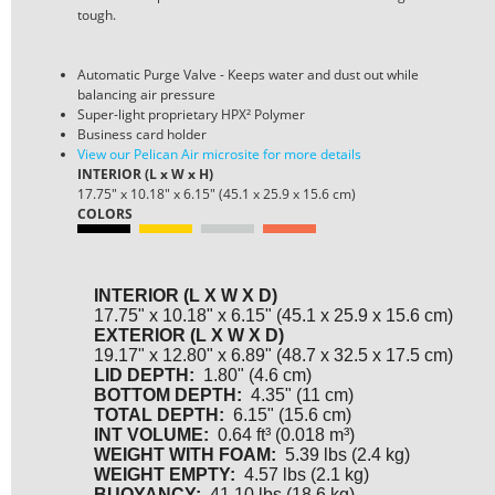
tough.
Automatic Purge Valve - Keeps water and dust out while
balancing air pressure
Super-light proprietary HPX² Polymer
Business card holder
View our Pelican Air microsite for more details
INTERIOR (L x W x H)
17.75" x 10.18" x 6.15" (45.1 x 25.9 x 15.6 cm)
COLORS
INTERIOR (L X W X D)
17.75" x 10.18" x 6.15" (45.1 x 25.9 x 15.6 cm)
EXTERIOR (L X W X D)
19.17" x 12.80" x 6.89" (48.7 x 32.5 x 17.5 cm)
LID DEPTH:
1.80" (4.6 cm)
BOTTOM DEPTH:
4.35" (11 cm)
TOTAL DEPTH:
6.15" (15.6 cm)
INT VOLUME:
0.64 ft³ (0.018 m³)
WEIGHT WITH FOAM:
5.39 lbs (2.4 kg)
WEIGHT EMPTY:
4.57 lbs (2.1 kg)
BUOYANCY:
41.10 lbs (18.6 kg)