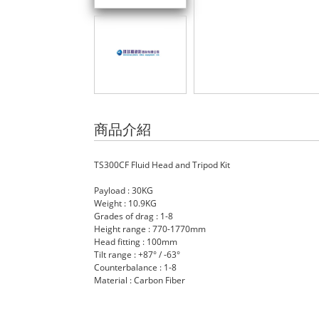
商品介紹
TS300CF Fluid Head and Tripod Kit
Payload : 30KG
Weight : 10.9KG
Grades of drag : 1-8
Height range : 770-1770mm
Head fitting : 100mm
Tilt range : +87° / -63°
Counterbalance : 1-8
Material : Carbon Fiber
Sachtler 1018C, Sachtler 1019C, Pelican 1557, Pe
Rycote Super-Blimp, , Datavideo KMU-100 4K 影像
C-7000,SEKONIC C-7000 工業用 專業型 測光光譜儀網路特惠價,