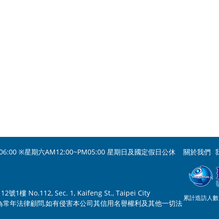
ideoMic Pro Plus shotgun VideoMic Pro+麥克風,Manfrotto MVMXPRO500 油
映齊代理銷售, SEKONIC代理銷售, Datavideo代理銷售, Rode代理銷售, Manfrotto代理銷
YANG代理銷售, cartoni代理銷售, Bon mointer代理銷售, KINO FLO代理銷售, Ryco
2HD 油壓雲台,Sennheiser AVX-ME2 SET,PELICAN 1560 塘鵝含泡棉及拉稈車提箱,
環
ITROTECH, Impossible Project, KATA , Gitzo, Pelican Storm Case, Sacht
n 螢幕, bon 螢幕專賣, bon 總代理螢幕專賣.Pelican Storm Case iM2275,
Dedo
PELICAN 氣密箱,Libec TH-650DV / TH-650 ,Manfrotto CRC-15 防雨罩,Pelican 
-LITE RX 4/4 SOFTBOX TO GO,Nitrotech N8雲台,Manfrotto N8,Sennheiser 
kIII 錄音器代理銷售,TASCAM DR-10X 錄音器代理銷售,TASCAM DR-10C Series 錄音
M 雲台專賣,Dedolight DLHM4-300 - Tungsten Light Head 燈頭 熱銷款 含線上變壓
06:00 ※星期六AM12:00~PM05:00 星期日及國定假日公休
關於我們
o.112, Sec. 1, Kaifeng St., Taipei City
累計造訪人數：
為常年法律顧問,如有侵害本公司其信用名譽權利及其他一切法