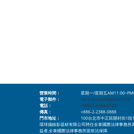
100,Sachtler1001網路特賣,Sachtler1002網路特賣,Rode V
Pelican代理銷售, KAISER代理銷售, Elinchrom代理銷售, 
售, DEDO light代理銷售, Zeiss CP.3 鏡頭代理銷售, SAM
售, Teris代理銷售,映齊攝影高台,Manfrotto MVH502AH 50
Equipment Ltd.專業代理銷售 Rycote, Pelican ,Manfrotto N
代理螢幕專賣,bon 螢幕, bon 螢幕專賣, bon 總代理螢幕專賣,bo
專業無線麥克風組,MANFROTTO MVMXPRO500,PELICAN 1440 塘鵝 
1535TP,Pelican 1535WD Air Case,Elinchrom 愛玲瓏 D
N12,TERADEK,Tiffen 拭鏡紙代理銷售,TASCAM DR-100m
Channel 錄音器 ,Tascam DR-60DMKII 錄音器代理銷售, FL
營業時間：
星期一/星期五AM11:00~PM
電子郵件：
service.upve@gmail.com
電話：
+886-2-2388-0100
傳真：
+886-2-2388-0888
門市地址：
100台北市中正區開封街1段112號1樓 N
環球攝錄影器材有限公司聘任全泰國際法律事務所
益者,全泰國際法律事務所當依法保障.