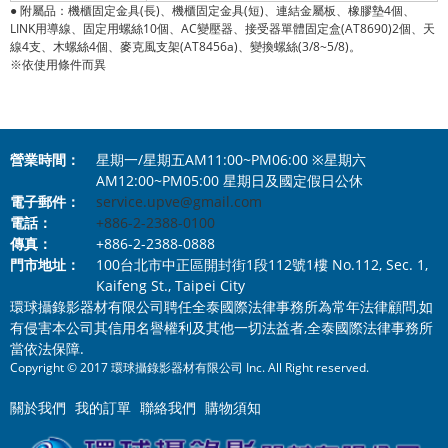
●
附屬品：機櫃固定金具(長)、機櫃固定金具(短)、連結金屬板、橡膠墊4個、
LINK用導線、固定用螺絲10個、AC變壓器、接受器單體固定盒(AT8690)2個、天
線4支、木螺絲4個、麥克風支架(AT8456a)、變換螺絲(3/8~5/8)。
※依使用條件而異
營業時間：
星期一/星期五AM11:00~PM06:00 ※星期六
AM12:00~PM05:00 星期日及國定假日公休
電子郵件：
service.upve@gmail.com
電話：
+886-2-2388-0100
傳真：
+886-2-2388-0888
門市地址：
100台北市中正區開封街1段112號1樓 No.112, Sec. 1,
Kaifeng St., Taipei City
環球攝錄影器材有限公司聘任全泰國際法律事務所為常年法律顧問,如
有侵害本公司其信用名譽權利及其他一切法益者,全泰國際法律事務所
當依法保障.
Copyright © 2017 環球攝錄影器材有限公司 Inc. All Right reserved.
關於我們
我的訂單
聯絡我們
購物須知