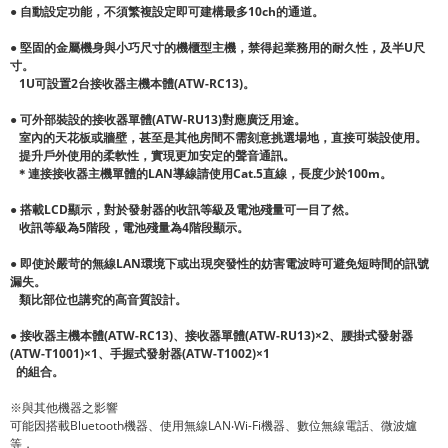
●
自動設定功能，不須繁複設定即可建構最多10ch的通道。
●
堅固的金屬機身與小巧尺寸的機櫃型主機，禁得起業務用的耐久性，及半U尺
寸。
1U可設置2台接收器主機本體(ATW-RC13)。
●
可外部裝設的接收器單體(ATW-RU13)對應廣泛用途。
室內的天花板或牆壁，甚至是其他房間不需刻意挑選場地，直接可裝設使用。
提升戶外使用的柔軟性，實現更加安定的聲音通訊。
＊連接接收器主機單體的LAN導線請使用Cat.5直線，長度少於100m。
● 搭載LCD顯示，對於發射器的收訊等級及電池殘量可一目了然。
收訊等級為5階段，電池殘量為4階段顯示。
● 即使於嚴苛的無線LAN環境下或出現突發性的妨害電波時可避免短時間的訊號
漏失。
類比部位也講究的高音質設計。
● 接收器主機本體(ATW-RC13)、接收器單體(ATW-RU13)×2、腰掛式發射器
(ATW-T1001)×1、
手握式發射器(ATW-T1002)×1
的組合。
※與其他機器之影響
可能因搭載Bluetooth機器、使用無線LAN‧Wi-Fi機器、數位無線電話、微波爐
等，