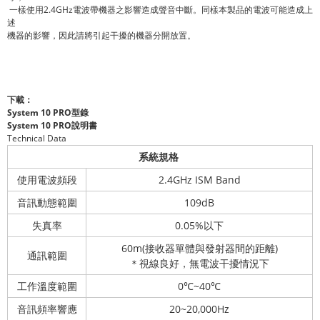
一樣使用2.4GHz電波帶機器之影響造成聲音中斷。同樣本製品的電波可能造成上
述
機器的影響，因此請將引起干擾的機器分開放置。
下載：
System 10 PRO型錄
System 10 PRO說明書
Technical Data
系統規格
使用電波頻段
2.4GHz ISM Band
音訊動態範圍
109dB
失真率
0.05%以下
60m(接收器單體與發射器間的距離)
通訊範圍
＊視線良好，無電波干擾情況下
工作溫度範圍
0℃~40℃
音訊頻率響應
20~20,000Hz