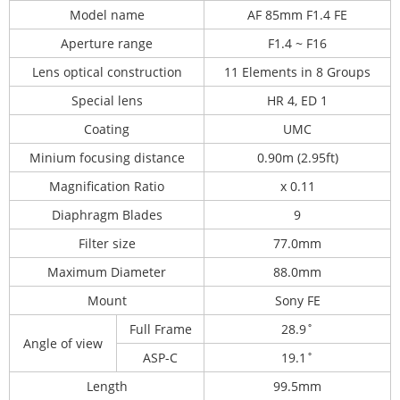
Model name
AF 85mm F1.4 FE
Aperture range
F1.4 ~ F16
Lens optical construction
11 Elements in 8 Groups
Special lens
HR 4, ED 1
Coating
UMC
Minium focusing distance
0.90m (2.95ft)
Magnification Ratio
x 0.11
Diaphragm Blades
9
Filter size
77.0mm
Maximum Diameter
88.0mm
Mount
Sony FE
Full Frame
28.9˚
Angle of view
ASP-C
19.1˚
Length
99.5mm