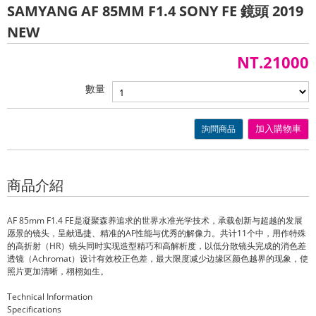
SAMYANG AF 85MM F1.4 SONY FE 鏡頭 2019
NEW
NT.21000
數量
詢問商品
加入購物車
商品介紹
AF 85mm F1.4 FE是凝聚森养追求的世界水准光学技术，承载创新与超越的发展
愿景的镜头，呈献迅捷、精准的AF性能与优秀的解像力。共计11个中，用作特殊
的高折射（HR）镜头同时实现造型精巧和高解析度，以低分散镜头完成的消色差
透镜（Achromat）设计有效校正色差，最大限度减少边缘区颜色越界的现象，使
照片更加清晰，栩栩如生。
Technical Information
Specifications