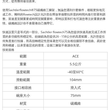
方式，從而獲得最佳效果。
使用Sachtlerflowtech®75碳纖維三腳架，無論您遇到什麼條件，都能更快地完
成工作。獨特的flowtech設計允許您在釋放單個壓扣所需的時間內進行部署和調
整。當速度至關重要或時間至關重要時，即時設置和打包可讓您專注於重要的事
情。碳纖維設計你不會厭倦自己攜帶它。
快速設置只是等式的一部分。Sachtler flowtech75為您提供快速高效完成工作所
需的多功能性和穩定性。鉸鏈鎖為您提供26 - 158公分的高度範圍，允許您從任
何角度進行拍攝，而高扭轉穩定性意味著您可以完全相信腿部不會扭曲。易於使
用和構建，以承受最惡劣的環境，這個三腳架不會讓你失望。
技術規格
範圍
ACE
重量
5.5公斤
溫度範圍
-40至60°C
滑動範圍
104mm
接口相容姓
滑入式
碗座大小
75mm
材質
碳纖維