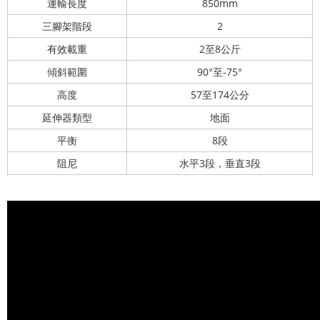
運輸長度
850mm
三腳架階段
2
有效載重
2至8公斤
傾斜範圍
90°至-75°
高度
57至174公分
延伸器類型
地面
平衡
8段
阻尼
水平3段，垂直3段