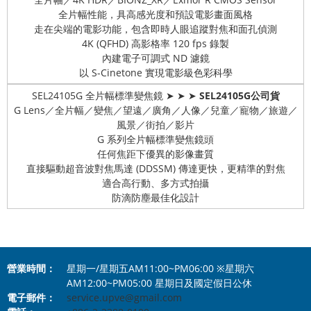
全片幅性能，具高感光度和預設電影畫面風格
走在尖端的電影功能，包含即時人眼追蹤對焦和面孔偵測
4K (QFHD) 高影格率 120 fps 錄製
內建電子可調式 ND 濾鏡
以 S-Cinetone 實現電影級色彩科學
SEL24105G 全片幅標準變焦鏡 ➤ ➤ ➤
SEL24105G公司貨
G Lens／全片幅／變焦／望遠／廣角／人像／兒童／寵物／旅遊／
風景／街拍／影片
G 系列全片幅標準變焦鏡頭
任何焦距下優異的影像畫質
直接驅動超音波對焦馬達 (DDSSM) 傳達更快，更精準的對焦
適合高行動、多方式拍攝
防滴防塵最佳化設計
營業時間：
星期一/星期五AM11:00~PM06:00 ※星期六
AM12:00~PM05:00 星期日及國定假日公休
電子郵件：
service.upve@gmail.com