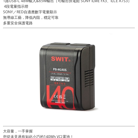
1路USB-C 48W輸入&65W輸出（可輸出供電給 SONY ILME FX3、ILCE A7S3）
4段電量指示燈
SONY／RED自適應數字電量顯示
無導線工藝，降低內阻，穩定可靠
多重安全保護電路
大容量，一手掌握
您從未見過有如此小巧的140Wh V口電池！