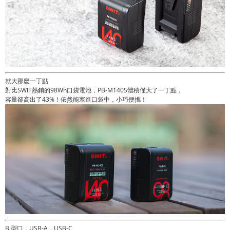
就大那麼一丁點
對比SWIT熱銷的98Wh口袋電池，PB-M140S體積僅大了一丁點，
容量卻高出了43%！依然能塞進口袋中，小巧便攜！
B 型口，USB-A，USB-C