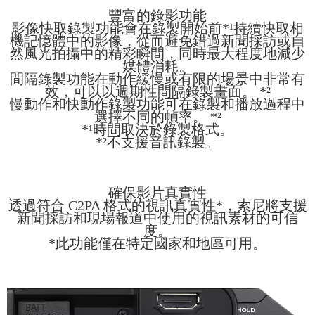
豐富的錄影功能
影像快取錄製功能會在錄製開始前*¹持續快取相
機記憶體中的影像，從而避免錯過新聞採訪或自
然風光拍攝中的精彩瞬間，同時最大程度地減少
媒體消耗。
間隔錄製功能在動作緩慢或有限的場景中非常有
效，可以以週期性間隔錄製畫面。 *²
慢動作和快動作錄製功能可在錄製和播放過程中
選擇不同的幀率。 *²
*¹時間取決於錄製格式。
*²不支援音訊錄製。
確保影片真實性
透過符合 C2PA 格式的視訊真實性*，索尼將支援
新聞採訪和現場報道中使用的視訊素材的可信
度。
*此功能僅在特定國家和地區可用。