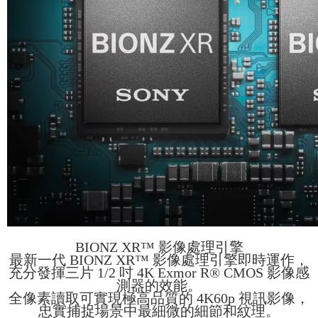
BIONZ XR™ 影像處理引擎
最新一代 BIONZ XR™ 影像處理引擎即時運作，
充分發揮三片 1/2 吋 4K Exmor R® CMOS 影像感
測器的效能。
全像素讀取可實現極高品質的 4K60p 視訊影像，
忠實捕捉場景中最細微的細節和紋理。