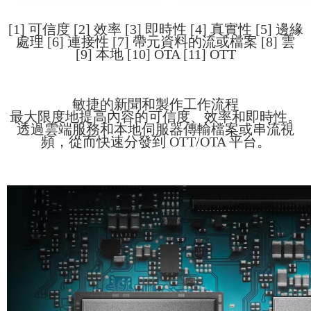
[1] 可信度 [2] 效率 [3] 即時性 [4] 真實性 [5] 邊緣
處理 [6] 連接性 [7] 帶元資料的流或檔案 [8] 雲
[9] 本地 [10] OTA [11] OTT
敏捷的新聞和製作工作流程
最大限度地提高內容的可信度、效率和即時性。
透過雲端服務和本地伺服器傳輸檔案或串流視
頻，從而快速分發到 OTT/OTA 平台。