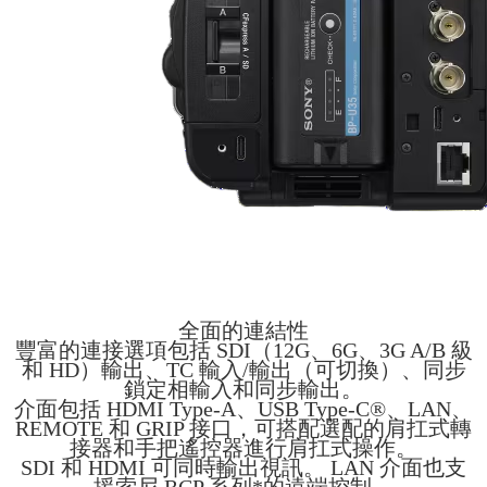
全面的連結性
豐富的連接選項包括 SDI（12G、6G、3G A/B 級
和 HD）輸出、TC 輸入/輸出（可切換）、同步
鎖定相輸入和同步輸出。
介面包括 HDMI Type-A、USB Type-C®、LAN、
REMOTE 和 GRIP 接口，可搭配選配的肩扛式轉
接器和手把遙控器進行肩扛式操作。
SDI 和 HDMI 可同時輸出視訊。 LAN 介面也支
援索尼 RCP 系列*的遠端控制。