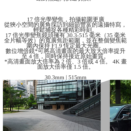
17 倍光學變焦，拍攝範圍更廣
從狹小空間的廣角採訪到細節豐富的遠攝特寫，
輕鬆捕捉各種精彩時刻。
17 倍光學變焦鏡頭擁有 30.3-515 毫米（35 毫米
全片幅等效）的寬廣焦距範圍，並在整個變焦範
圍內保持 F1.9 恆定最大光圈。
數位增倍鏡*可將高清畫面的最大放大倍率提升
至 4 倍，同時保持接近原始畫質。
*高清畫面放大倍率為 2 倍、3 倍或 4 倍。 4K 畫
面放大倍率僅 1.5 倍。
30.3mm | 515mm