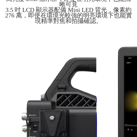
晰可見
3.5 吋 LCD 顯示器配備 Mini LED 背光，像素約
276 萬，即使在環境光較強的明亮環境下也能實
現精準對焦和拍攝確認。