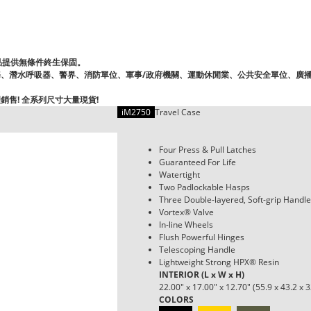
。
產品提供無條件終生保固。
海、潛水呼吸器、警界、消防單位、軍事/政府機關、運動休閒業、公共安全單位、廣
理銷售! 全系列尺寸大量現貨!
iM2750
Travel Case
Four Press & Pull Latches
Guaranteed For Life
Watertight
Two Padlockable Hasps
Three Double-layered, Soft-grip Handl
Vortex® Valve
In-line Wheels
Flush Powerful Hinges
Telescoping Handle
Lightweight Strong HPX® Resin
INTERIOR (L x W x H)
22.00" x 17.00" x 12.70" (55.9 x 43.2 x 
COLORS