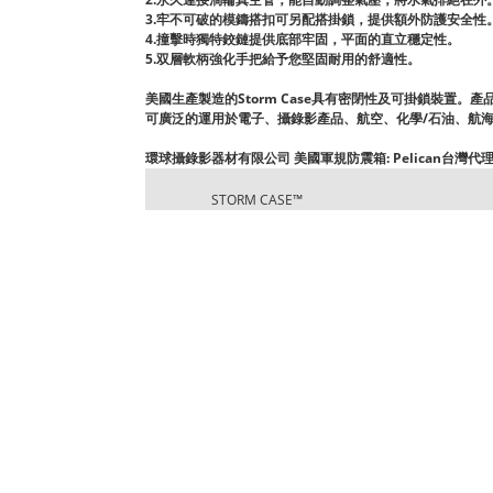
3.牢不可破的模鑄搭扣可另配搭掛鎖，提供額外防護安全性
4.撞擊時獨特鉸鏈提供底部牢固，平面的直立穩定性。
5.双層軟柄強化手把給予您堅固耐用的舒適性。
美國生產製造的Storm Case具有密閉性及可掛鎖裝置。
可廣泛的運用於電子、攝錄影產品、航空、化學/石油、航
環球攝錄影器材有限公司 美國軍規防震箱: Pelican台灣代
STORM CASE™