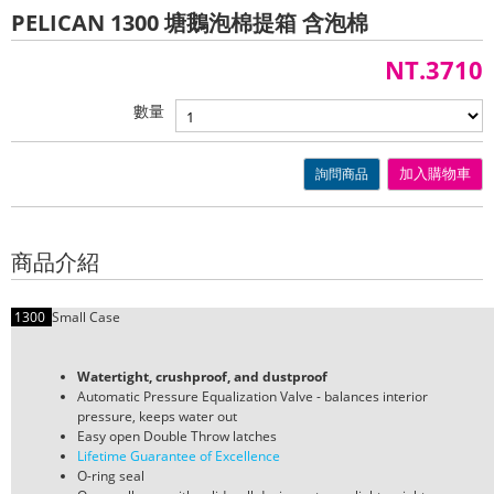
PELICAN 1300 塘鵝泡棉提箱 含泡棉
NT.3710
數量
詢問商品
加入購物車
商品介紹
1300
Small Case
Watertight, crushproof, and dustproof
Automatic Pressure Equalization Valve - balances interior
pressure, keeps water out
Easy open Double Throw latches
Lifetime Guarantee of Excellence
O-ring seal