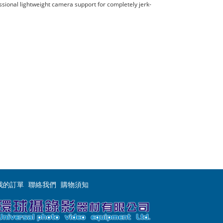
essional lightweight camera support for completely jerk-
我的訂單
聯絡我們
購物須知