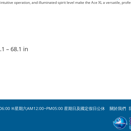
tuitive operation, and illuminated spirit level make the Ace XL a versatile, prof
1 – 68.1 in
06:00 ※星期六AM12:00~PM05:00 星期日及國定假日公休
關於我們