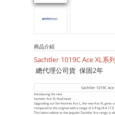
商品介紹
Sachtler 1019C Ace
總代理公司貨 保固2年
Sachtler 1019C
Introducing the new
Sachtler Ace XL fluid head
Upgrading our fan-favorite Ace L, the new Ace XL gives
compared to the original with a range of 2-8 kg (4.4-17.6 l
This latest edition to the popular Sachtler Ace range is