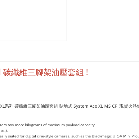
 XL系列 碳纖維三腳架油壓套組 !
 Ace XL系列 碳纖維三腳架油壓套組 貼地式 System Ace XL MS CF 現貨火
 users two more kilograms of maximum payload capacity
bs.).
 ideally suited for digital cine-style cameras, such as the Blackmagic URSA Mini 