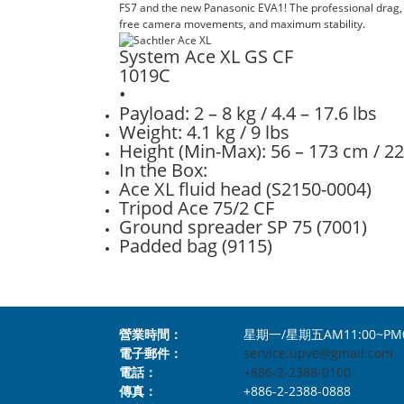
FS7 and the new Panasonic EVA1! The professional drag, in
free camera movements, and maximum stability.
System Ace XL GS CF
1019C
•
Payload: 2 – 8 kg / 4.4 – 17.6 lbs
Weight: 4.1 kg / 9 lbs
Height (Min-Max): 56 – 173 cm / 22.
In the Box:
Ace XL fluid head (S2150-0004)
Tripod Ace 75/2 CF
Ground spreader SP 75 (7001)
Padded bag (9115)
營業時間：
星期一/星期五AM11:00~PM
電子郵件：
service.upve@gmail.com
電話：
+886-2-2388-0100
傳真：
+886-2-2388-0888