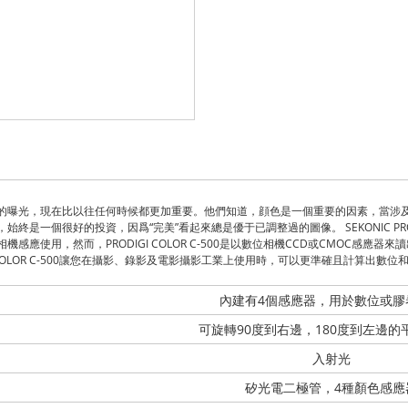
的曝光，現在比以往任何時候都更加重要。他們知道，顔色是一個重要的因素，當涉
一個很好的投資，因爲“完美”看起來總是優于已調整過的圖像。 SEKONIC PRODI
然而，PRODIGI COLOR C-500是以數位相機CCD或CMOC感應器來讀出色溫。 PR
 COLOR C-500讓您在攝影、錄影及電影攝影工業上使用時，可以更準確且計算出數
內建有4個感應器，用於數位或膠
可旋轉90度到右邊，180度到左邊的
入射光
矽光電二極管，4種顏色感應