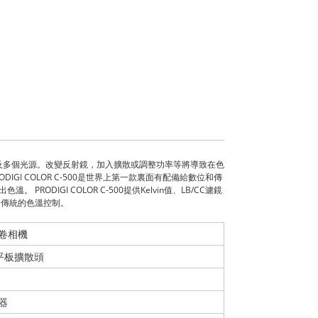
及多個光源。改變反射鏡，加入擴散或調整功率等將導致在色
GI COLOR C-500是世界上第一款裏面有配備給數位和傳
ODIGI COLOR C-500提供Kelvin值、LB/CC濾鏡
位和傳統的色溫控制。
卷相機
平板擴散頭
器