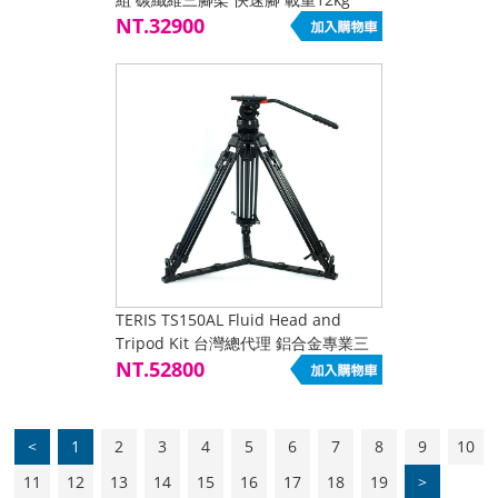
NT.32900
TERIS TS150AL Fluid Head and
Tripod Kit 台灣總代理 鋁合金專業三
腳架套組 TERIS圖瑞斯總代理
NT.52800
<
1
2
3
4
5
6
7
8
9
10
11
12
13
14
15
16
17
18
19
>