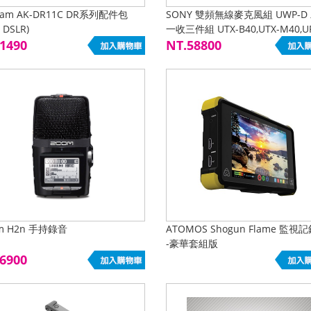
cam AK-DR11C DR系列配件包
SONY 雙頻無線麥克風組 UWP-D
 DSLR)
一收三件組 UTX-B40,UTX-M40,U
1490
P03D 兩組發射可同時接收
NT.58800
m H2n 手持錄音
ATOMOS Shogun Flame 監視
-豪華套組版
6900