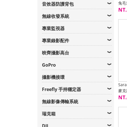
兔毛
音效器防護背包
NT.
無線收發系統
專業監視器
專業錄影配件
映齊攝影高台
GoPro
攝影機接環
Sa
Freefly 手持穩定器
麥克
下單
NT.
無線影像傳輸系統
瑞克箱
DJI