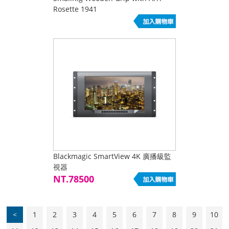
Rosette 1941
Blackmagic SmartView 4K 廣播級監
視器
NT.78500
<
1
2
3
4
5
6
7
8
9
10