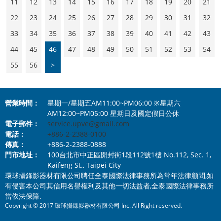
11
12
13
14
15
16
17
18
19
20
21
22
23
24
25
26
27
28
29
30
31
32
33
34
35
36
37
38
39
40
41
42
43
44
45
46
47
48
49
50
51
52
53
54
55
56
>
營業時間：
星期一/星期五AM11:00~PM06:00 ※星期六
AM12:00~PM05:00 星期日及國定假日公休
電子郵件：
service.upve@gmail.com
電話：
+886-2-2388-0100
傳真：
+886-2-2388-0888
門市地址：
100台北市中正區開封街1段112號1樓 No.112, Sec. 1,
Kaifeng St., Taipei City
環球攝錄影器材有限公司聘任全泰國際法律事務所為常年法律顧問,如
有侵害本公司其信用名譽權利及其他一切法益者,全泰國際法律事務所
當依法保障.
Copyright © 2017 環球攝錄影器材有限公司 Inc. All Right reserved.