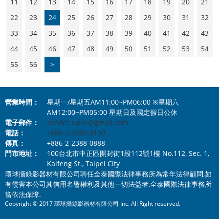
11
12
13
14
15
16
17
18
19
20
21
22
23
24
25
26
27
28
29
30
31
32
33
34
35
36
37
38
39
40
41
42
43
44
45
46
47
48
49
50
51
52
53
54
55
56
>
營業時間：
星期一/星期五AM11:00~PM06:00 ※星期六
AM12:00~PM05:00 星期日及國定假日公休
電子郵件：
service.upve@gmail.com
電話：
+886-2-2388-0100
傳真：
+886-2-2388-0888
門市地址：
100台北市中正區開封街1段112號1樓 No.112, Sec. 1,
Kaifeng St., Taipei City
環球攝錄影器材有限公司聘任全泰國際法律事務所為常年法律顧問,如
有侵害本公司其信用名譽權利及其他一切法益者,全泰國際法律事務所
當依法保障.
Copyright © 2017 環球攝錄影器材有限公司 Inc. All Right reserved.