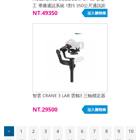
工 導播通話系統 1對5 350公尺通訊距
離 可換電池 自動配對
NT.49350
智雲 CRANE 3 LAB 雲鶴3 三軸穩定器
NT.29500
<
1
2
3
4
5
6
7
8
9
10