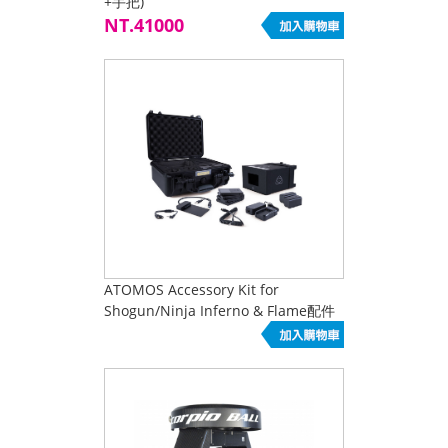
+手把)
NT.41000
ATOMOS Accessory Kit for
Shogun/Ninja Inferno & Flame配件
組