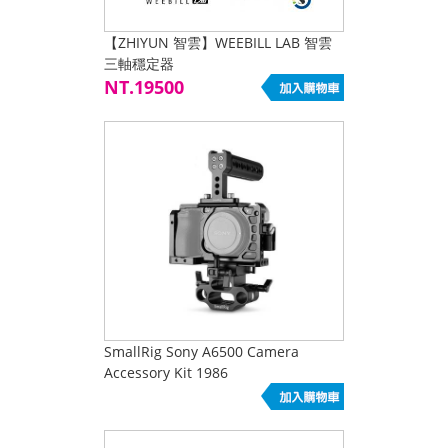
【ZHIYUN 智雲】WEEBILL LAB 智雲
三軸穩定器
NT.19500
SmallRig Sony A6500 Camera
Accessory Kit 1986