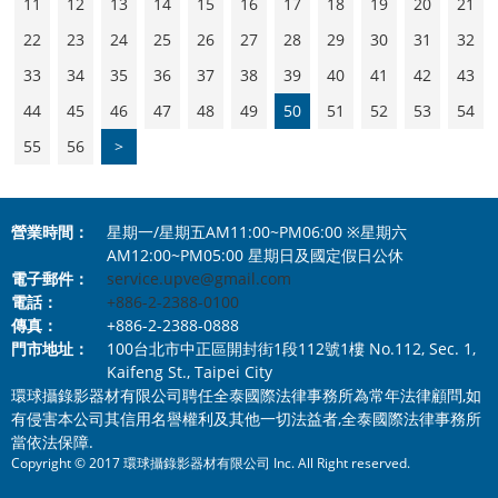
11
12
13
14
15
16
17
18
19
20
21
22
23
24
25
26
27
28
29
30
31
32
33
34
35
36
37
38
39
40
41
42
43
44
45
46
47
48
49
50
51
52
53
54
55
56
>
營業時間：
星期一/星期五AM11:00~PM06:00 ※星期六
AM12:00~PM05:00 星期日及國定假日公休
電子郵件：
service.upve@gmail.com
電話：
+886-2-2388-0100
傳真：
+886-2-2388-0888
門市地址：
100台北市中正區開封街1段112號1樓 No.112, Sec. 1,
Kaifeng St., Taipei City
環球攝錄影器材有限公司聘任全泰國際法律事務所為常年法律顧問,如
有侵害本公司其信用名譽權利及其他一切法益者,全泰國際法律事務所
當依法保障.
Copyright © 2017 環球攝錄影器材有限公司 Inc. All Right reserved.