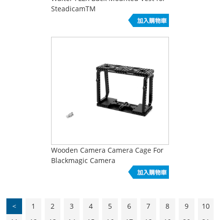
SteadicamTM
Wooden Camera Camera Cage For
Blackmagic Camera
<
1
2
3
4
5
6
7
8
9
10